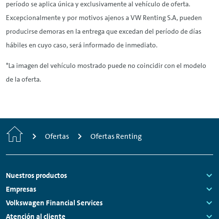
período se aplica única y exclusivamente al vehículo de oferta.
Excepcionalmente y por motivos ajenos a VW
Renting
S.A, pueden
producirse demoras en la entrega que excedan del período de días
hábiles en cuyo caso, será informado de inmediato.
*La imagen del vehículo mostrado puede no coincidir con el modelo
de la oferta.
Inicio
Ofertas
Ofertas Renting
Footer
Nuestros productos
Links:
Empresas
Links:
Volkswagen Financial Services
Links:
Atención al cliente