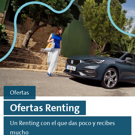
Ir al contenido principal
Ir al footer
Ofertas
Ofertas
Renting
Un
Renting
con el que das poco y recibes
mucho