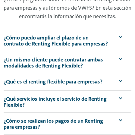
para empresas y autónomos de VWFS? En esta sección
encontrarás la información que necesitas.
¿Cómo puedo ampliar el plazo de un
contrato de
Renting
Flexible para empresas?
Al tratarse de un
Renting
por meses sin
¿Un mismo cliente puede contratar ambas
modalidades de
Renting
Flexible?
permanencia, puedes ampliar el plazo de tu
contrato de
Renting
empresas o autónomos
Sí, es posible que un cliente interesado en
¿Qué es el
renting
flexible para empresas?
siempre que lo necesites. Por ejemplo, si has
alquilar un coche sin entrada elija nuestro
contratado un
Renting
3 meses y quieres
Renting
empresas y contrate ambos
El
renting
flexible para empresas
es una
¿Qué servicios incluye el servicio de
Renting
ampliarlo. Esto aplica a todas nuestras
Flexible?
productos: SuperFlex y
Flex
para su negocio,
solución de movilidad que permite contratar
marcas, solo tienes que ponerte en contacto
ya que cada modalidad se ajusta a un tipo de
coches o furgonetas por meses, sin
con el área de atención al conductor.
A pesar de ser un
Renting
a corto plazo, el
¿Cómo se realizan los pagos de un
Renting
necesidad. Además, en ambos casos podrá
permanencia a largo plazo y con una cuota
para empresas?
Renting
Flexible para empresas, PYMES y
disfrutar de un
Renting
sin permanencia.
mensual fija. Es una alternativa pensada para