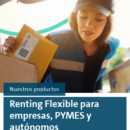
Ir al contenido principal
Ir al footer
Nuestros productos
Renting
Flexible para
empresas, PYMES y
autónomos