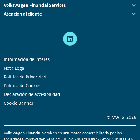
Links:
Volkswagen Financial Services
Links:
Atención al cliente
Links:
Meta
Enlaces
navegación
a
redes
Información de interés
sociales
Nota Legal
Política de Privacidad
Política de Cookies
Declaración de accesibilidad
Cookie Banner
© VWFS
2026
Volkswagen Financial Services es una marca comercializada por las
sociedades Volkswagen
Renting
S.A., Volkswagen Bank GmbH Sucursal en