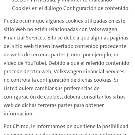
VOLKSWAGEN FINANCIAL SERVICES declina
Cookies en el diálogo Configuración de contenido.
toda responsabilidad respecto a la
VOLKSWAGEN INSURANCE SERVICES
información que se halle fuera del Web ya
Puede ocurrir que algunas cookies utilizadas en este
CORREDURÍA DE SEGUROS, S.L.
que la función de los links que puedan
sitio Web no estén relacionadas con Volkswagen
Calle:
Avda. Baix Llobregat 8 1ª planta El Prat
aparecer es únicamente la de informar al
Financial Services. Ello se debe a que algunas páginas
de Llobregat (Barcelona)
Usuario sobre la existencia de otras fuentes
del sitio web tienen insertado contenido procedente
de información sobre un tema en concreto.
de webs de terceras partes (como por ejemplo, un
Correo
vídeo de YouTube). Debido a que el referido contenido
electrónico:
infoseguroscliente@vwfs.com
VOLKSWAGEN FINANCIAL SERVICES se
procede de otra web, Volkswagen Financial Services
exonera de toda responsabilidad por el
C.I.F:
B-28007615
no controla la configuración de dichas cookies. Si
correcto funcionamiento de tales enlaces, del
Usted quiere cambiar sus preferencias de
Telf.:
93 444 33 11
/
900 10 22 95
resultado obtenido a través de dichos
configuración de cookies, deberá consultar los sitios
enlaces, de la veracidad y licitud del
Datos mercantiles: Registro Mercantil de
web de dichas terceras partes para obtener
contenido o información a la que se puede
Barcelona, Tomo 31795 Folio 0139, Hoja
información.
acceder así como de los perjuicios que pueda
14157, Inscripción 2ª, e Inscrita en el
sufrir en virtud de la información encontrada
Por último, le informamos de que tiene la posibilidad
Registro Especial de Mediadores la Dirección
en el Web enlazado.
de revocar en cualquier momento el consentimiento