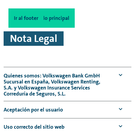
Ir al contenido principal
Ir al footer
Nota Legal
Quienes somos: Volkswagen Bank GmbH
Sucursal en España, Volkswagen
Renting
,
S.A. y Volkswagen Insurance Services
Correduría de Seguros, S.L.
El presente sitio web (en adelante, el "Sitio
Aceptación por el usuario
Web")
www.vwfs.es
regula la prestación de
determinados servicios que las filiales del
El presente aviso legal regula el uso de esta
Uso correcto del sitio web
GrupoVolkswagen realizan en España bajo el
página web puesta a disposición de los