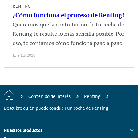
RENTING
¿Cómo funciona el proceso de Renting?
Queremos que la contratación de tu coche de
Renting te resulte lo más sencilla posible. Por
eso, te contamos cómo funciona paso a paso.
9 feb 2020
Inicio
Contenido de interés
Renting
Descubre quién puede conducir un coche de Renting
Footer
Nuestros productos