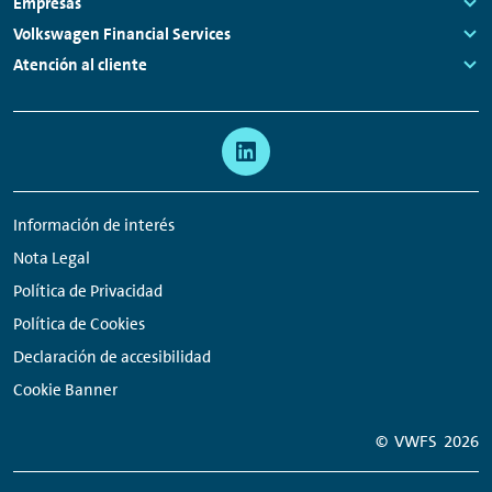
Links:
Empresas
Links:
Volkswagen Financial Services
Links:
Atención al cliente
Links:
Meta
Enlaces
navegación
a
redes
Información de interés
sociales
Nota Legal
Política de Privacidad
Política de Cookies
Declaración de accesibilidad
Cookie Banner
© VWFS
2026