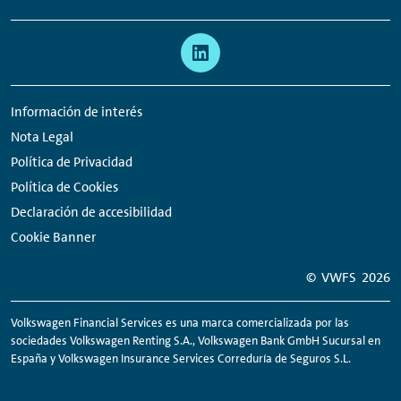
Links:
Meta
Enlaces
navegación
a
redes
Información de interés
sociales
Nota Legal
Política de Privacidad
Política de Cookies
Declaración de accesibilidad
Cookie Banner
© VWFS
2026
Volkswagen Financial Services es una marca comercializada por las
sociedades Volkswagen
Renting
S.A., Volkswagen Bank GmbH Sucursal en
España y Volkswagen Insurance Services Correduría de Seguros S.L.