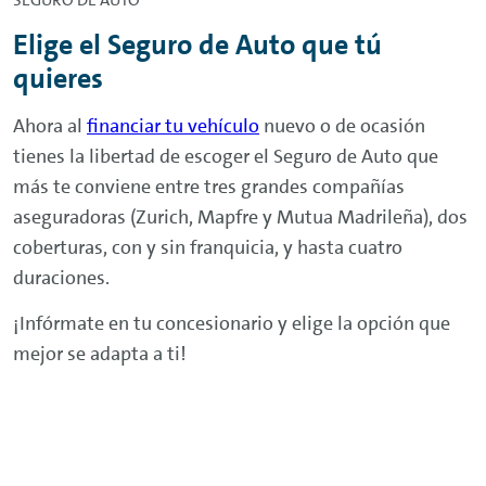
SEGURO DE AUTO
derecho al cobro de la indemnización que, en
su caso, le pudiera corresponder al
Elige el Seguro de Auto que tú
prestatario, hasta la cantidad que quede
quieres
pendiente del préstamo en el momento del
siniestro.
Ahora al
financiar tu vehículo
nuevo o de ocasión
tienes la libertad de escoger el Seguro de Auto que
más te conviene entre tres grandes compañías
aseguradoras (Zurich, Mapfre y Mutua Madrileña), dos
coberturas, con y sin franquicia, y hasta cuatro
duraciones.
¡Infórmate en tu concesionario y elige la opción que
mejor se adapta a ti!