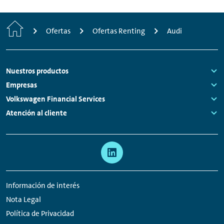
Inicio
Ofertas
Ofertas Renting
Audi
Footer
Nuestros productos
Links:
Empresas
Links:
Volkswagen Financial Services
Links:
Atención al cliente
Links:
Meta
Enlaces
navegación
a
redes
Información de interés
sociales
Nota Legal
Política de Privacidad