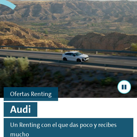
Ir al contenido principal
Ir al footer
Ofertas
Renting
Audi
Un
Renting
con el que das poco y recibes
mucho