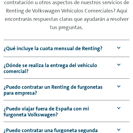
contratación u otros aspectos de nuestros servicios de
Renting
de Volkswagen Vehículos Comerciales? Aquí
encontrarás respuestas claras que ayudarán a resolver
tus preguntas.
¿Qué incluye la cuota mensual de
Renting
?
La cuota mensual del servicio de
Renting
de
¿Dónde se realiza la entrega del vehículo
comercial?
furgonetas para particulares y el
Renting
de
furgonetas para empresas incluye en ambos
Tu vehículo comercial, ya sea una furgoneta
¿Puedo contratar un
Renting
de furgonetas
casos el servicio de mantenimiento y averías,
para empresa?
Volkswagen como el ID. Buzz, una pick up
seguro y complementario de reparaciones,
como el Amarok o cualquier modelo de la
asistencia en carretera a nivel nacional e
Tanto si necesitas una furgoneta para
¿Puedo viajar fuera de España con mi
gama Volkswagen Vehículos Comerciales, te
internacional 24 horas y gestión de trámites
furgoneta Volkswagen?
particular como una furgoneta para empresa
estará esperando en el concesionario que
administrativos de pago de impuestos.
puedes contratar nuestro servicio de My
elijas durante el proceso de contratación del
Si, puedes viajar fuera de España por toda la
¿Puedo contratar una furgoneta segunda
Renting
para cualquiera de los modelos de