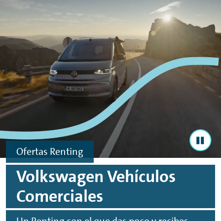
Ir al contenido principal
Ir al footer
Ofertas
Renting
Volkswagen Vehículos
Comerciales