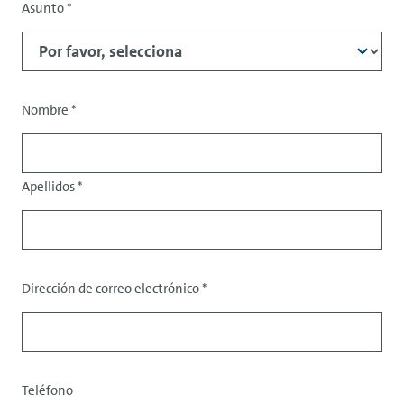
Asunto
*
Asunto
Nombre
*
Tratamiento
Apellidos
*
Dirección de correo electrónico
*
Datos
de
contacto
Teléfono