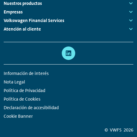
Footer
Nuestros productos
Links:
Empresas
Links:
Volkswagen Financial Services
Links:
Atención al cliente
Links:
Meta
Enlaces
navegación
a
redes
Información de interés
sociales
Nota Legal
Política de Privacidad
Política de Cookies
Declaración de accesibilidad
Cookie Banner
© VWFS
2026