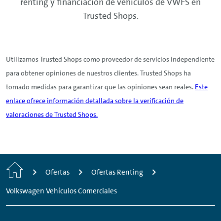
quieres y conduce tu Volkswagen. Descubre
renting
y financiación de vehículos de VWFS en
los
vehículos de ocasión
.
Trusted Shops.
Utilizamos Trusted Shops como proveedor de servicios independiente
para obtener opiniones de nuestros clientes. Trusted Shops ha
tomado medidas para garantizar que las opiniones sean reales.
Este
enlace ofrece información detallada sobre la verificación de
valoraciones de Trusted Shops.
Inicio
Ofertas
Ofertas Renting
Volkswagen Vehículos Comerciales