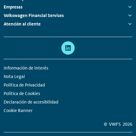
Links:
Empresas
Links:
Volkswagen Financial Services
Links:
Atención al cliente
Links:
Meta
Enlaces
navegación
a
redes
Información de interés
sociales
Nota Legal
Política de Privacidad
Política de Cookies
Declaración de accesibilidad
Cookie Banner
© VWFS
2026