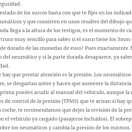
eguridad.
estado de los surcos basta con que te fijes en los indica
eumáticos y que consisten en unos resaltes del dibujo qu
banda llega a la altura de los testigos, es el momento de c
truco muy sencillo para saber si el surco tiene los 3
rde dorado de las monedas de euro? Pues exactamente
 del neumático y si la parte dorada desaparece, ya sabe
dad.
e hay que prestar atención es la presión. Los neumáticos
e, se desgastan antes y hacen que aumente la distancia 
 óptima puedes acudir al manual del vehículo, aunque la
 de control de la presión (TPMS) que te avisan si hay que
 coche, te recomendamos que dejes la revisión de la pres
on el vehículo ya cargado (pasajeros incluidos). El sobre
obre los neumáticos y cambia la presión de los mismos.