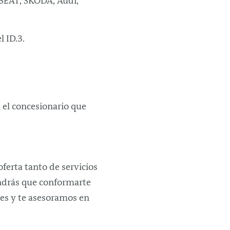
SEAT, SKODA, Audi,
l ID.3.
 el concesionario que
ferta tanto de servicios
ndrás que conformarte
des y te asesoramos en