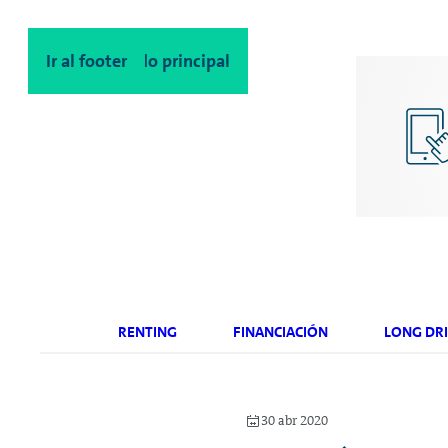
Ir al contenido principal
Ir al footer
RENTING
FINANCIACIÓN
LONG DRI
30 abr 2020