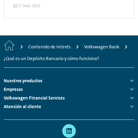
27 may 2024
Inicio
Contenido de interés
Volkswagen Bank
¿Qué es un Depósito Bancario y cómo funciona?
Footer
Nuestros productos
Links:
Empresas
Links:
Volkswagen Financial Services
Links:
Atención al cliente
Links:
Meta
Enlaces
navegación
a