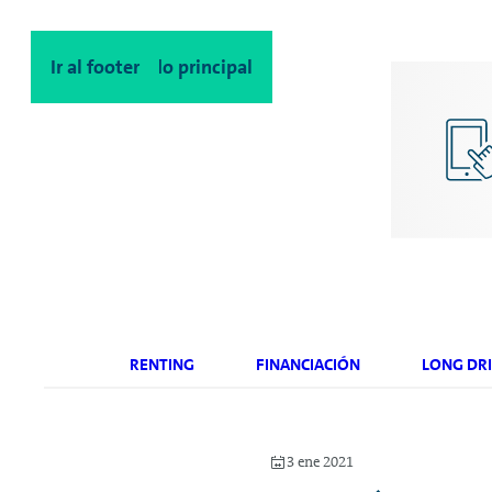
Ir al contenido principal
Ir al footer
RENTING
FINANCIACIÓN
LONG DRI
3 ene 2021