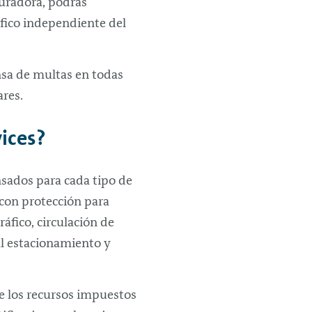
guradora, podrás
ífico independiente del
nsa de multas en todas
ares.
ices?
sados para cada tipo de
 con protección para
áfico, circulación de
al estacionamiento y
de los recursos impuestos