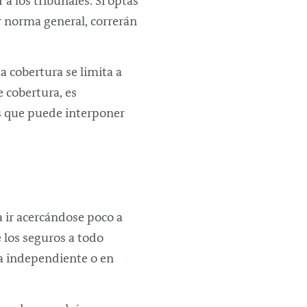
 a los tribunales. Si optas
r norma general, correrán
a cobertura se limita a
e cobertura, es
os que puede interponer
 ir acercándose poco a
e los seguros a todo
a independiente o en