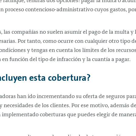
 ratifique, tendrás dos opciones: pagar la multa o acudir
 un proceso contencioso-administrativo cuyos gastos, po
s, las compañías no suelen asumir el pago de la multa y l
esarias. Por tanto, como ocurre con cualquier otro tipo d
ondiciones y tengas en cuenta los límites de los recurs
n función del tipo de infracción y la cuantía a pagar.
ncluyen esta cobertura?
radoras han ido incrementando su oferta de seguros para
 y necesidades de los clientes. Por ese motivo, además d
han implementado coberturas que puedes elegir de maner