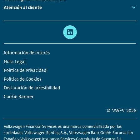
Links:
Atención al cliente
Links:
Meta
Enlaces
navegación
a
redes
Información de interés
sociales
Nota Legal
Política de Privacidad
Política de Cookies
Declaración de accesibilidad
Cookie Banner
© VWFS
2026
Volkswagen Financial Services es una marca comercializada por las
sociedades Volkswagen
Renting
S.A., Volkswagen Bank GmbH Sucursal en
España y Volkswagen Insurance Services Correduría de Seguros S.L.