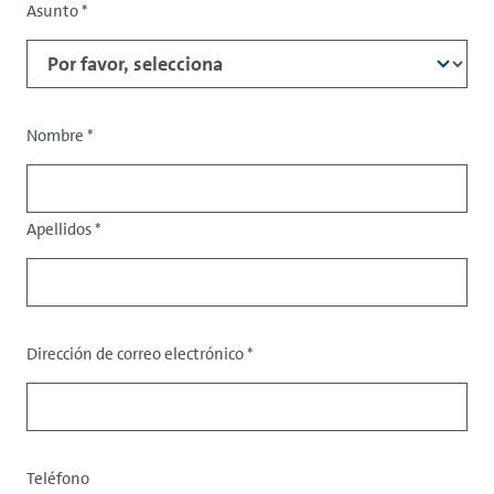
Asunto
*
Asunto
Nombre
*
Tratamiento
Apellidos
*
Dirección de correo electrónico
*
Datos
de
contacto
Teléfono