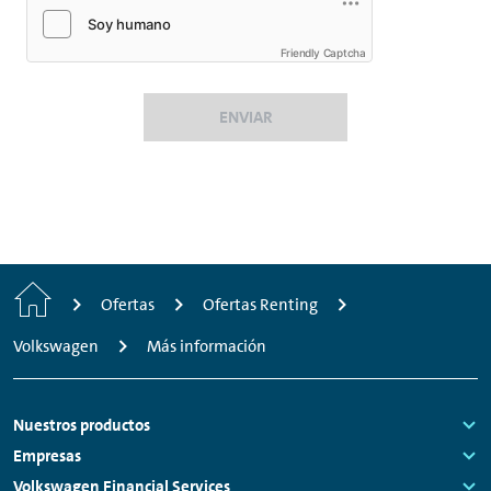
Friendly Captcha
ENVIAR
Inicio
Ofertas
Ofertas Renting
Volkswagen
Más información
Footer
Nuestros productos
Links:
Empresas
Links:
Volkswagen Financial Services