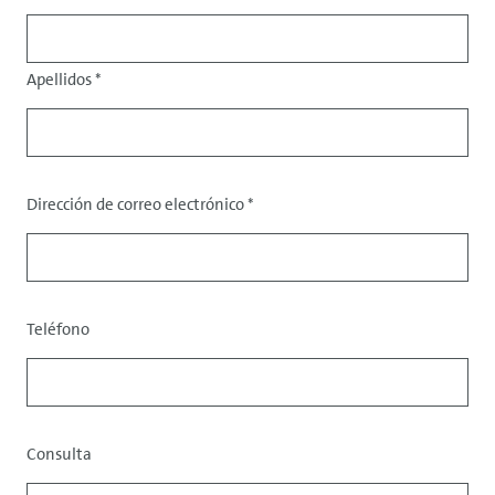
Apellidos
*
Dirección de correo electrónico
*
Datos
de
contacto
Teléfono
Consulta
Datos