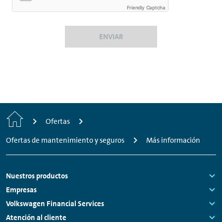
Friendly Captcha
ENVIAR
Inicio
Ofertas
Ofertas de mantenimiento y seguros
Más información
Footer
Nuestros productos
Links:
Empresas
Links:
Volkswagen Financial Services
Links:
Atención al cliente