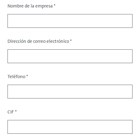
Nombre de la empresa
*
Tratamiento
Dirección de correo electrónico
*
Datos
de
contacto
Teléfono
*
CIF
*
Datos