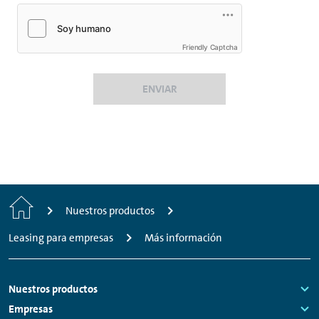
Friendly Captcha
ENVIAR
Inicio
Nuestros productos
Leasing para empresas
Más información
Footer
Nuestros productos
Links:
Empresas