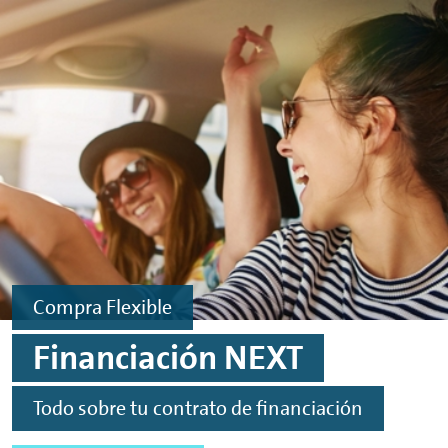
Ir al contenido principal
Ir al footer
Compra Flexible
Financiación
NEXT
Todo sobre tu contrato de financiación