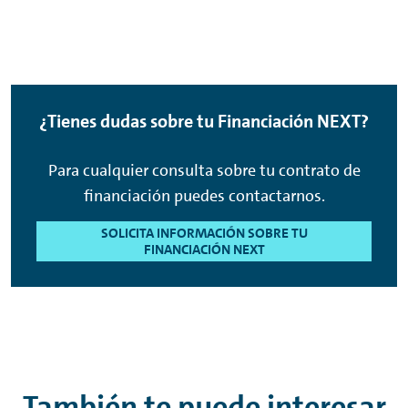
tu
Volkswagen
,
Audi
,
SEAT
,
Škoda
,
Volkswagen
Puedes consultar tus puntos accediendo al tu
Vehículos Comerciales
para
portal de cliente
.
gestionar gestionar el cambio. Podrás utilizar
tus puntos como entrada para financiar un
¿Tienes dudas sobre tu Financiación
NEXT
?
nuevo coche con
Compra Flexible.
Para cualquier consulta sobre tu contrato de
financiación puedes contactarnos.
SOLICITA INFORMACIÓN SOBRE TU
FINANCIACIÓN NEXT
También te puede interesar