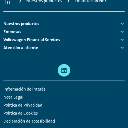
Nuestros productos
Financiación NEXT
Footer
Nuestros productos
Links:
Empresas
Links:
Volkswagen Financial Services
Links:
Atención al cliente
Links:
Meta
Enlaces
navegación
a
redes
Información de interés
sociales
Nota Legal
Política de Privacidad
Política de Cookies
Declaración de accesibilidad