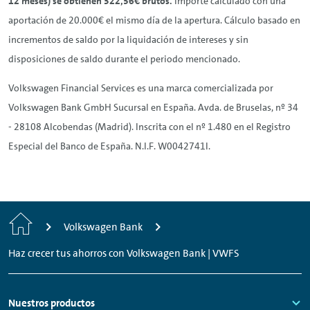
12 meses) se obtienen 322,56€ brutos.
Importe calculado con una
aportación de 20.000€ el mismo día de la apertura. Cálculo basado en
incrementos de saldo por la liquidación de intereses y sin
disposiciones de saldo durante el periodo mencionado.
Volkswagen Financial Services es una marca comercializada por
Volkswagen Bank GmbH Sucursal en España. Avda. de Bruselas, nº 34
- 28108 Alcobendas (Madrid). Inscrita con el nº 1.480 en el Registro
Especial del Banco de España. N.I.F. W0042741I.
Inicio
Volkswagen Bank
Haz crecer tus ahorros con Volkswagen Bank | VWFS
Footer
Nuestros productos