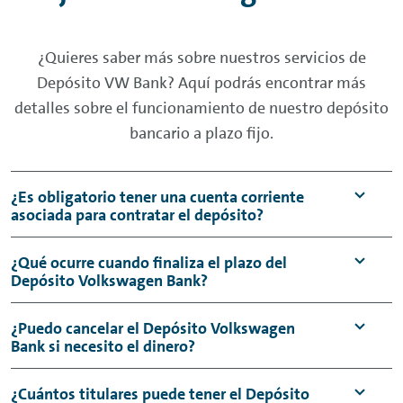
¿Quieres saber más sobre nuestros servicios de
Depósito VW Bank? Aquí podrás encontrar más
detalles sobre el funcionamiento de nuestro depósito
bancario a plazo fijo.
¿Es obligatorio tener una cuenta corriente
asociada para contratar el depósito?
Para abrir tu Depósito Volkswagen Bank,
¿Qué ocurre cuando finaliza el plazo del
Depósito Volkswagen Bank?
tienes que ser titular de una Cuenta W. En
caso de que no tengas una, se gestionará la
Cuando finalice el plazo del Depósito
¿Puedo cancelar el Depósito Volkswagen
apertura durante el proceso de contratación
Bank si necesito el dinero?
bancario de Volkswagen Bank, recibirás, en tu
de tu depósito bancario.
Cuenta W asociada, el importe depositado
Con el Depósito Volkswagen Bank, tu dinero
¿Cuántos titulares puede tener el Depósito
Si ya eres titular de una Cuenta W, podrás
más los intereses netos, una vez realicemos