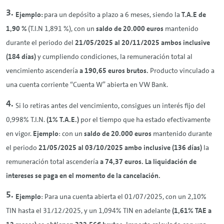
Ejemplo:
para un depósito a plazo a 6 meses, siendo la
T.A.E de
1,90 %
(T.I.N 1,891 %), con un
saldo de 20.000 euros
mantenido
durante el periodo del
21/05/2025 al 20/11/2025 ambos inclusive
(184 días)
y cumpliendo condiciones, la remuneración total al
vencimiento ascendería
a
190,65 euros brutos.
Producto vinculado a
una cuenta corriente “Cuenta W” abierta en VW Bank.
Si lo retiras antes del vencimiento, consigues un interés fijo del
0,998% T.I.N.
(1% T.A.E.)
por el tiempo que ha estado efectivamente
en vigor.
Ejemplo
: con un
saldo de 20.000 euros
mantenido durante
el periodo
21/05/2025 al 03/10/2025 ambo inclusive (136 días)
la
remuneración total ascendería
a
74,37 euros.
La liquidación de
intereses se paga en el momento de la cancelación.
Ejemplo
: Para una cuenta abierta el 01/07/2025, con un 2,10%
TIN hasta el 31/12/2025, y un 1,094% TIN en adelante
(1,61% TAE a