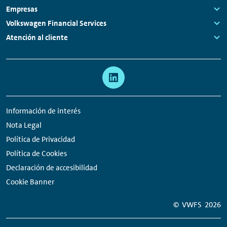
Links:
Empresas
Links:
Volkswagen Financial Services
Links:
Atención al cliente
Links:
Meta
Enlaces
navegación
a
redes
Información de interés
sociales
Nota Legal
Política de Privacidad
Política de Cookies
Declaración de accesibilidad
Cookie Banner
© VWFS
2026