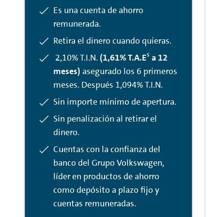
Incluido:
Es una cuenta de ahorro
remunerada.
Incluido:
Retira el dinero cuando quieras.
5
Incluido:
2,10% T.I.N.
(1,61% T.A.E
a 12
meses)
asegurado los 6 primeros
meses. Después 1,094% T.I.N.
Incluido:
Sin importe mínimo de apertura.
Incluido:
Sin penalización al retirar el
dinero.
Incluido:
Cuentas con la confianza del
banco del Grupo Volkswagen,
líder en productos de ahorro
como depósito a plazo fijo y
cuentas remuneradas.