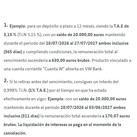
Ejemplo
: para un depósito a plazo a 12 meses, siendo la
T.A.E de
3,15 %
(T.I.N 3,15 %), con un
saldo de 20.000,00 euros
mantenido
durante el periodo del
28/07/2026 al 27/07/2027 ambos inclusive
(365 días)
y cumpliendo condiciones, la remuneración total al
vencimiento ascendería
a 630,00 euros brutos.
Producto vinculado a
una cuenta corriente “Cuenta W” abierta en VW Bank.
Si lo retiras antes del vencimiento, consigues un interés del
0,998% T.I.N.
(1% T.A.E.)
por el tiempo en que ha estado
efectivamente en vigor.
Ejemplo
: con un
saldo
de 20.000,00 euros
mantenido durante el periodo
28/07/2026 al 03/06/2027 ambos
inclusive (311 días)
la remuneración total ascendería
a 170,07 euros
brutos. La liquidación de intereses se paga en el momento de la
cancelación.