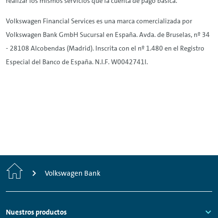
realizar los mismos servicios que la cuenta de pago básica.
Volkswagen Financial Services es una marca comercializada por
Volkswagen Bank GmbH Sucursal en España. Avda. de Bruselas, nº 34
- 28108 Alcobendas (Madrid). Inscrita con el nº 1.480 en el Registro
Especial del Banco de España. N.I.F. W0042741I.
Inicio
Volkswagen Bank
Footer
Nuestros productos