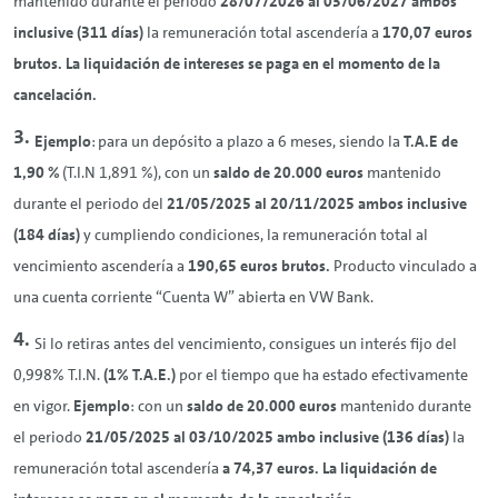
mantenido durante el periodo
28/07/2026 al 03/06/2027 ambos
inclusive (311 días)
la remuneración total ascendería a
170,07 euros
brutos. La liquidación de intereses se paga en el momento de la
cancelación.
Ejemplo
: para un depósito a plazo a 6 meses, siendo la
T.A.E de
1,90 %
(T.I.N 1,891 %), con un
saldo de 20.000 euros
mantenido
durante el periodo del
21/05/2025 al 20/11/2025 ambos inclusive
(184 días)
y cumpliendo condiciones, la remuneración total al
vencimiento ascendería a
190,65 euros brutos.
Producto vinculado a
una cuenta corriente “Cuenta W” abierta en VW Bank.
Si lo retiras antes del vencimiento, consigues un interés fijo del
0,998% T.I.N.
(1% T.A.E.)
por el tiempo que ha estado efectivamente
en vigor.
Ejemplo
: con un
saldo
de 20.000 euros
mantenido durante
el periodo
21/05/2025 al 03/10/2025 ambo inclusive (136 días)
la
remuneración total ascendería
a 74,37 euros. La liquidación de