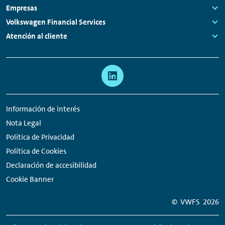
Links:
Empresas
Links:
Volkswagen Financial Services
Links:
Atención al cliente
Links:
Meta
Enlaces
navegación
a
redes
Información de interés
sociales
Nota Legal
Política de Privacidad
Política de Cookies
Declaración de accesibilidad
Cookie Banner
© VWFS
2026